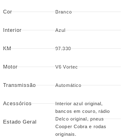
Cor
Branco
Interior
Azul
KM
97.330
Motor
V6 Vortec
Transmissão
Automático
Acessórios
Interior azul original,
bancos em couro, rádio
Delco original, pneus
Estado Geral
Cooper Cobra e rodas
originais.